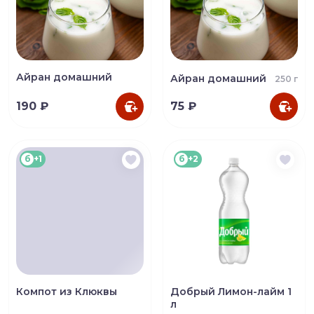
Айран домашний
Айран домашний
250 г
190 ₽
75 ₽
б
+1
б
+2
Компот из Клюквы
Добрый Лимон-лайм 1
л