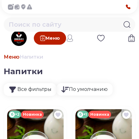
Меню
Меню
Напитки
Напитки
Все фильтры
По умолчанию
б
+2
Новинка
б
+1
Новинка