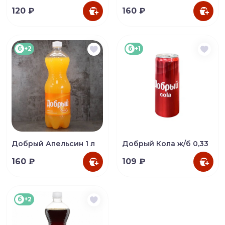
120 ₽
160 ₽
б
+2
б
+1
Добрый Апельсин 1 л
Добрый Кола ж/б 0,33
160 ₽
109 ₽
б
+2