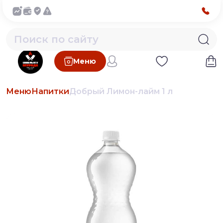
Меню
Меню
Напитки
Добрый Лимон-лайм 1 л