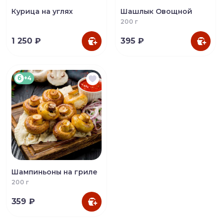
Курица на углях
Шашлык Овощной
200 г
1 250 ₽
395 ₽
б
+4
Шампиньоны на гриле
200 г
359 ₽