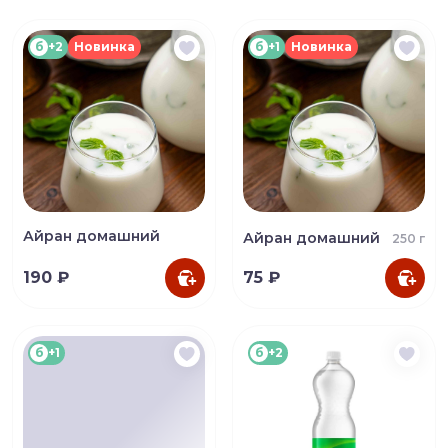
б
+2
Новинка
б
+1
Новинка
Айран домашний
Айран домашний
250 г
190 ₽
75 ₽
б
+1
б
+2