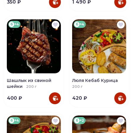
350 ₽
1 490 ₽
б
+4
б
+4
Шашлык из свиной
Люля Кебаб Курица
шейки
200 г
200 г
400 ₽
420 ₽
б
+4
б
+2