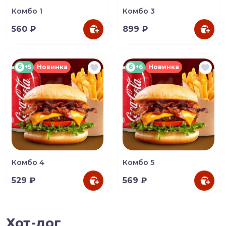
Комбо 1
Комбо 3
560 ₽
899 ₽
б
+5
Новинка
б
+6
Новинка
Комбо 4
Комбо 5
529 ₽
569 ₽
Хот-дог