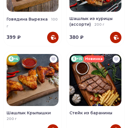
Шашлык из курицы
Говядина Вырезка
100
(ассорти)
200 г
г
399 ₽
380 ₽
б
+4
б
+15
Новинка
Шашлык Крылышки
Стейк из баранины
200 г