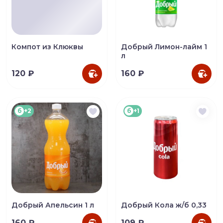
Компот из Клюквы
Добрый Лимон-лайм 1
л
120 ₽
160 ₽
б
+2
б
+1
Добрый Апельсин 1 л
Добрый Кола ж/б 0,33
160 ₽
109 ₽