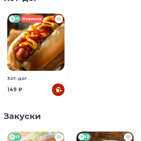
б
+1
Новинка
Хот-дог
149 ₽
Закуски
б
+3
б
+2