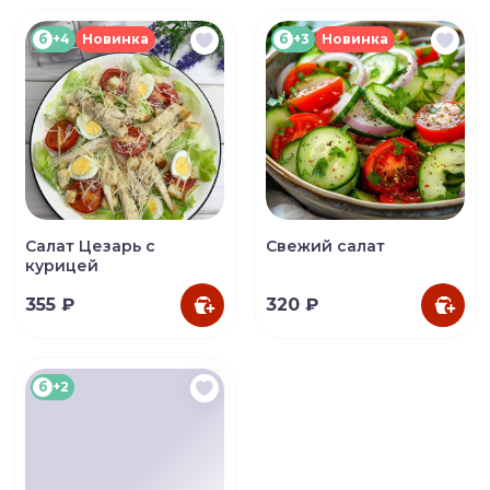
б
+4
Новинка
б
+3
Новинка
Салат Цезарь с
Свежий салат
курицей
355 ₽
320 ₽
б
+2