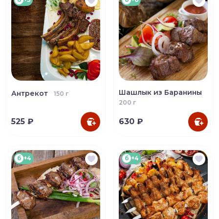
Шашлык из Баранины
Антрекот
150 г
200 г
525 ₽
630 ₽
б
+4
б
+4