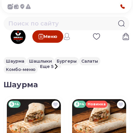
Меню
Шаурма
Шашлыки
Бургеры
Салаты
Еще 5
Комбо-меню
Шаурма
б
+4
б
+4
Новинка