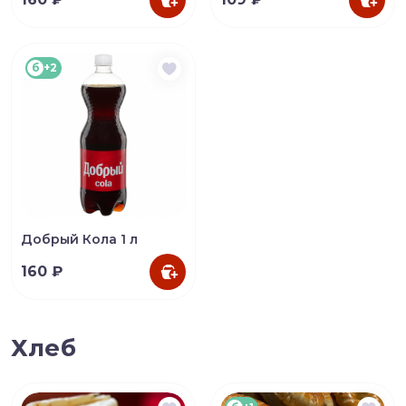
б
+2
Добрый Кола 1 л
160 ₽
Хлеб