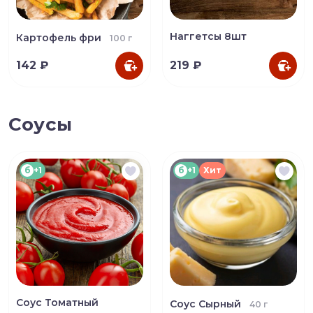
Наггетсы 8шт
Картофель фри
100 г
142 ₽
219 ₽
Соусы
б
+1
б
+1
Хит
Соус Томатный
Соус Сырный
40 г