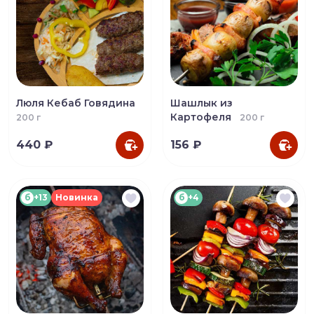
Люля Кебаб Говядина
Шашлык из
Картофеля
200 г
200 г
440 ₽
156 ₽
б
+13
Новинка
б
+4