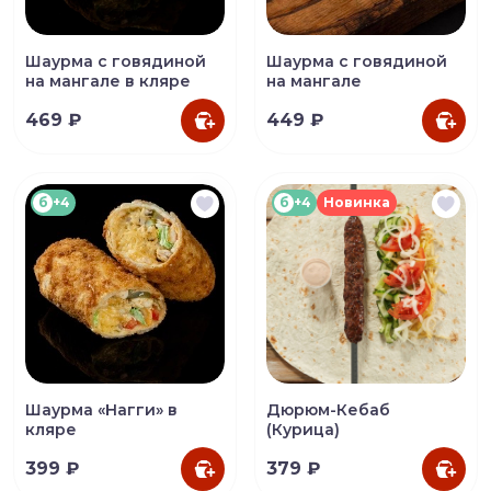
Шаурма с говядиной
Шаурма с говядиной
на мангале в кляре
на мангале
469 ₽
449 ₽
б
+4
б
+4
Новинка
Шаурма «Нагги» в
Дюрюм-Кебаб
кляре
(Курица)
399 ₽
379 ₽