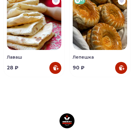
б
+1
Лаваш
Лепешка
28 ₽
90 ₽