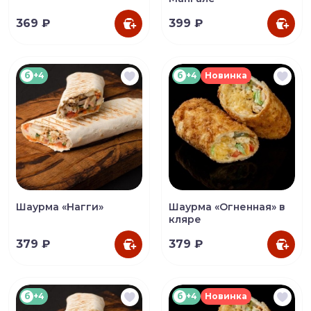
369 ₽
399 ₽
б
+4
б
+4
Новинка
Шаурма «Нагги»
Шаурма «Огненная» в
кляре
379 ₽
379 ₽
б
+4
б
+4
Новинка