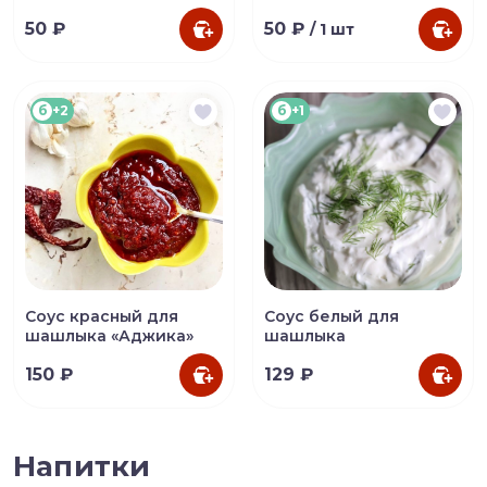
50 ₽
50 ₽
/ 1 шт
б
+2
б
+1
Соус красный для
Соус белый для
шашлыка «Аджика»
шашлыка
150 ₽
129 ₽
Напитки