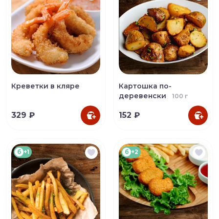
Креветки в кляре
Картошка по-
деревенски
100 г
329 ₽
152 ₽
б
+1
б
+2