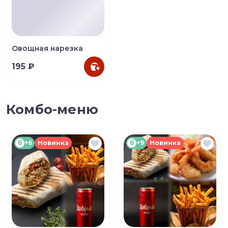
Овощная нарезка
195 ₽
Комбо-меню
б
+6
Новинка
б
+9
Новинка