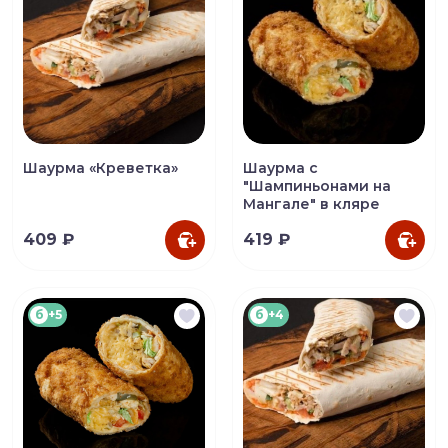
Шаурма «Креветка»
Шаурма с
"Шампиньонами на
Мангале" в кляре
409 ₽
419 ₽
б
+5
б
+4